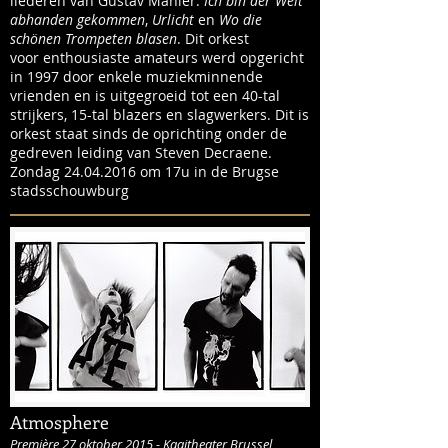
liederen van Gustav Mahler.
Ich bin der Welt
abhanden gekommen
,
Urlicht
en
Wo die
schönen Trompeten blasen
. Dit orkest
voor enthousiaste amateurs werd opgericht
in 1997 door enkele muziekminnende
vrienden en is uitgegroeid tot een 40-tal
strijkers, 15-tal blazers en slagwerkers. Dit is
orkest staat sinds de oprichting onder de
gedreven leiding van Steven Decraene.
Zondag 24.04.2016 om 17u in de Brugse
stadsschouwburg
Atmosphere
Première 27 oktober 2015 - Kaaitheater Brussel