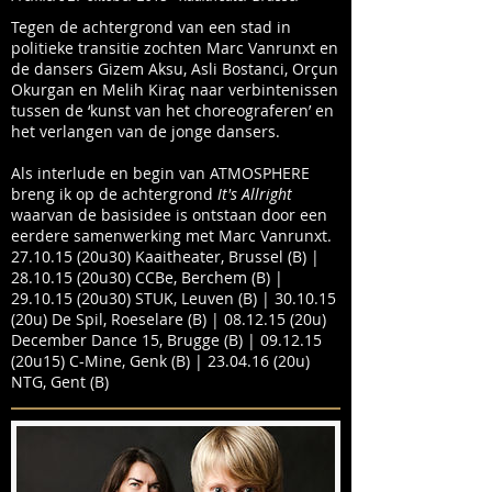
Tegen de achtergrond van een stad in
politieke transitie zochten Marc Vanrunxt en
de dansers Gizem Aksu, Asli Bostanci, Orçun
Okurgan en Melih Kiraç naar verbintenissen
tussen de ‘kunst van het choreograferen’ en
het verlangen van de jonge dansers.
Als interlude en begin van ATMOSPHERE
breng ik op de achtergrond
It's Allright
waarvan de basisidee is ontstaan door een
eerdere samenwerking met Marc Vanrunxt.
27.10.15 (20u30) Kaaitheater, Brussel (B) |
28.10.15 (20u30) CCBe, Berchem (B) |
29.10.15 (20u30) STUK, Leuven (B) | 30.10.15
(20u) De Spil, Roeselare (B) | 08.12.15 (20u)
December Dance 15, Brugge (B) | 09.12.15
(20u15) C-Mine, Genk (B) | 23.04.16 (20u)
NTG, Gent (B)