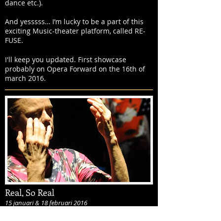
dance etc.).
And yesssss… I’m lucky to be a part of this
exciting Music-theater platform, called RE-
FUSE.
I'll keep you updated. First showcase
probably on Opera Forward on the 16th of
march 2016.
Real, So Real
15 januari & 18 februari 2016
Uitgangspunt van dit project is de