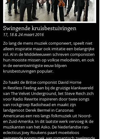
Swingende kruisbestuivingen
17, 18 & 24 maart 2016
Zo lang de mens muziek componeert, speelt niet
alleen inspiratie maar ook imitatie een belangrijke
rol. Al in de Middeleeuwen schreven componisten
hun mooiste missen op volkse melodieën, en ook
in de eenentwintigste eeuw blijven
kruisbestuivingen populair.
Zo haakt de Britse componist David Horne
in Restless Feeling aan bij de gruizige klankwereld
van The Velvet Underground, liet Steve Reich zich
voor Radio Rewrite inspireren door twee songs
van rockgroep Radiohead en maakt zijn
landgenoot Derek Bermel in Canzonas
Americanas een reis langs folkmuziek uit Noord-
en Zuid-Amerika. In dit laatste werk vervoeg ik de
muzikanten van het Asko. De Nederlandse ras-
eclecticus Joey Roukens paart moeiteloos
swingende popmuziek aan romantisch zwelgende